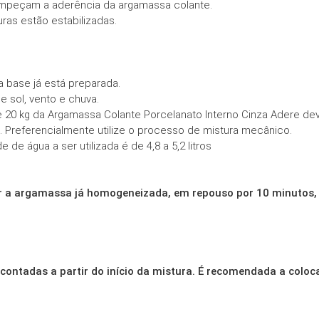
e impeçam a aderência da argamassa colante.
ras estão estabilizadas.
a base já está preparada.
 sol, vento e chuva.
e 20 kg da Argamassa Colante Porcelanato Interno Cinza Adere de
 Preferencialmente utilize o processo de mistura mecânico.
de água a ser utilizada é de 4,8 a 5,2 litros
xar a argamassa já homogeneizada, em repouso por 10 minutos,
 contadas a partir do início da mistura. É recomendada a col