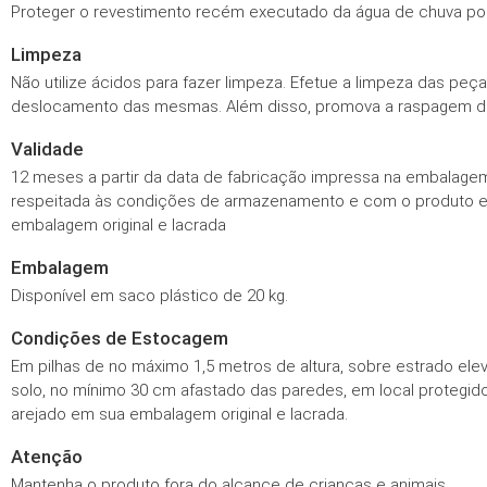
Proteger o revestimento recém executado da água de chuva por
Limpeza
Não utilize ácidos para fazer limpeza. Efetue a limpeza das 
deslocamento das mesmas. Além disso, promova a raspagem da 
Validade
12 meses a partir da data de fabricação impressa na embalage
respeitada às condições de armazenamento e com o produto 
embalagem original e lacrada
Embalagem
Disponível em saco plástico de 20 kg.
Condições de Estocagem
Em pilhas de no máximo 1,5 metros de altura, sobre estrado ele
solo, no mínimo 30 cm afastado das paredes, em local protegid
arejado em sua embalagem original e lacrada.
Atenção
Mantenha o produto fora do alcance de crianças e animais.