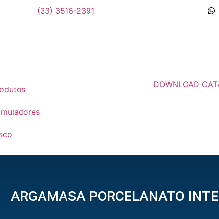
(33) 3516-2391
DOWNLOAD CAT
odutos
imuladores
sco
ARGAMASA PORCELANATO INT