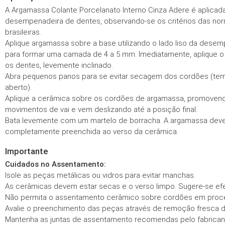
A Argamassa Colante Porcelanato Interno Cinza Adere é aplica
desempenadeira de dentes, observando-se os critérios das no
brasileiras.
Aplique argamassa sobre a base utilizando o lado liso da desem
para formar uma camada de 4 a 5 mm. Imediatamente, aplique 
os dentes, levemente inclinado.
Abra pequenos panos para se evitar secagem dos cordões (t
aberto).
Aplique a cerâmica sobre os cordões de argamassa, promoven
movimentos de vai e vem deslizando até a posição final.
Bata levemente com um martelo de borracha. A argamassa deve
completamente preenchida ao verso da cerâmica.
Importante
Cuidados no Assentamento:
Isole as peças metálicas ou vidros para evitar manchas.
As cerâmicas devem estar secas e o verso limpo. Sugere-se ef
Não permita o assentamento cerâmico sobre cordões em proce
Avalie o preenchimento das peças através de remoção fresca de
Mantenha as juntas de assentamento recomendas pelo fabrican