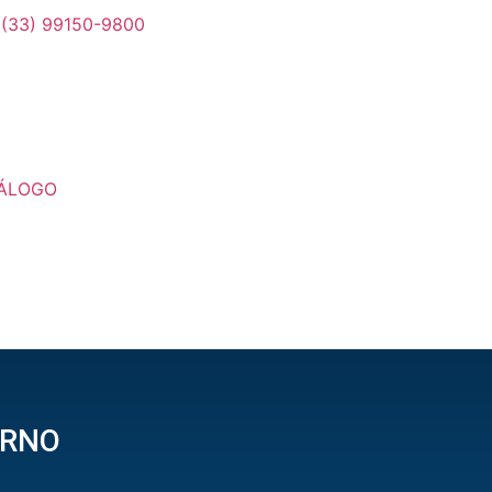
(33) 99150-9800
ÁLOGO
ERNO