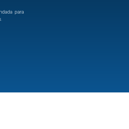
endada para
.