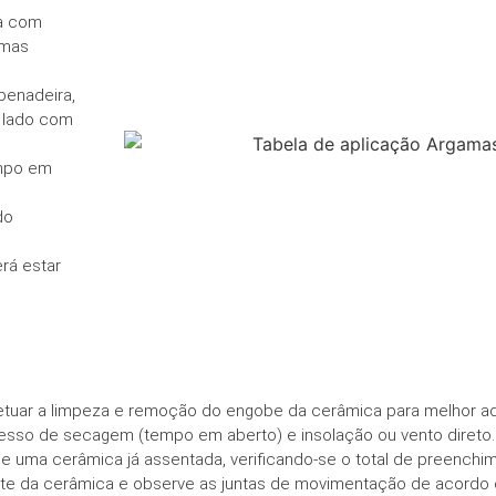
da com
rmas
penadeira,
o lado com
empo em
do
rá estar
etuar a limpeza e remoção do engobe da cerâmica para melhor a
sso de secagem (tempo em aberto) e insolação ou vento direto.
 uma cerâmica já assentada, verificando-se o total de preenchim
te da cerâmica e observe as juntas de movimentação de acordo