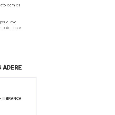
tato com os
gos e lave
omo óculos e
S ADERE
III BRANCA