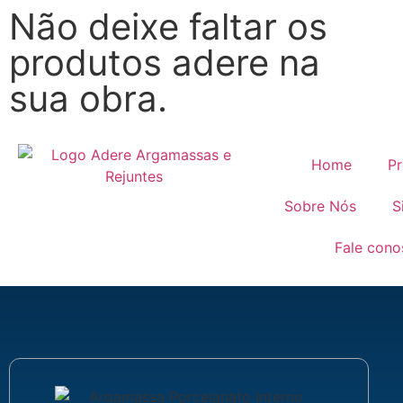
Não deixe faltar os
produtos adere na
sua obra.
Home
Pr
Sobre Nós
S
Fale cono