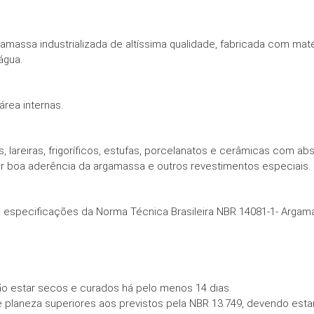
massa industrializada de altíssima qualidade, fabricada com mat
água.
rea internas.
, lareiras, frigoríficos, estufas, porcelanatos e cerâmicas com 
r boa aderência da argamassa e outros revestimentos especiais.
 especificações da Norma Técnica Brasileira NBR 14081-1- Argamas
 estar secos e curados há pelo menos 14 dias.
planeza superiores aos previstos pela NBR 13.749, devendo estar