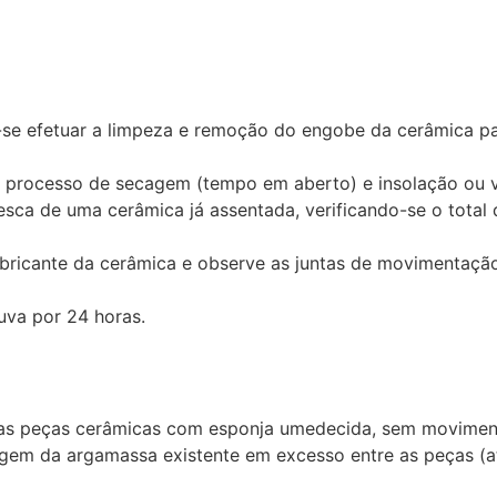
-se efetuar a limpeza e remoção do engobe da cerâmica p
processo de secagem (tempo em aberto) e insolação ou v
esca de uma cerâmica já assentada, verificando-se o total
bricante da cerâmica e observe as juntas de movimentaç
uva por 24 horas.
a das peças cerâmicas com esponja umedecida, sem movimen
em da argamassa existente em excesso entre as peças (at