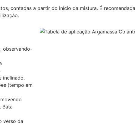
tos, contadas a partir do início da mistura. É recomenda
ilização.
, observando-
a
.
 inclinado.
ões (tempo em
romovendo
. Bata
o verso da