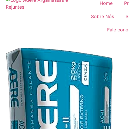
Home
Pr
Sobre Nós
S
Fale cono