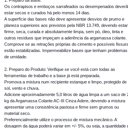
1. Preparo da Base:
Os contrapisos e emboços sarrafeados ou desempenados dever
estar secos e curados há pelo menos 14 dias.
A superfície das bases não deve apresentar desvios de prumo e
planeza superiores aos previstos pela NBR 13.749, devendo estar
firme, seca, curada e absolutamente limpa, sem pó, óleo, tinta e
outros resíduos que impeçam a aderência da argamassa colante.
Comprove se as retrações próprias do cimento e possíveis fissur
estão estabilizadas. Impermeabilize bases que tenham problemas
de umidade.
2. Preparo do Produto:
Verifique se você está com todas as
ferramentas de trabalho e a base já está preparada.
Promova a mistura num recipiente estanque e limpo, protegido de
sol, vento e chuva.
Adicione aproximadamente 5,0 litros de água limpa a um saco de 
kg da Argamassa Colante AC-III Cinza Adere, devendo a mistura
apresentar uma consistência pastosa e firme sem grumos ou
material seco.
Preferencialmente utilize o processo de mistura mecânico. A
dosagem da água poderá variar em +/- 5%, ou seja, a quantidade 